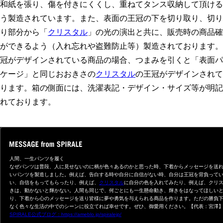
和紙を張り、傷を付きにくくし、重ねてタンス収納して頂ける
う製造されています。また、表面の王冠の下を切り取り、切り
り部分から「
クリスタル
」の光の演出と共に、販売時の商品確
ができるよう（入れ忘れや盗難防止等）製造されております。
冠がデザインされている商品の場合、つまみを引くと「表面パ
ケージ」と同じおおきさの
クリスタル
の王冠がデザインされて
ります。箱の側面には、洗濯表記・デザイン・サイズ等が明記
れております。
人間、一生パンツを履く
なぜパンツは普段、人に見せないのに柄が色々あるのかと思った時、下着からメッセージを送
いパンツを製造しました。例えば、告白する時や自分に自信がない時、自分は王冠を背負って
い、自信をもってもらったり、例えば、
クリスタル
に自分の色を入れてみたり、例えば、クリ
きは、動かないと輝かない。人間も同じで、何ごとにも一生懸命動き、輝きをはなってほしい
り、下着から心のメッセージを送り皆様に夢や勇気を与えられる商品を作ります。ただの勝負
なく色々な生活の中でのシーンに役立てれば幸せです。ぜひ、御愛用ください。【代表：宮澤
SPIRALE公式ブログ：https://ameblo.jp/spiralejp/