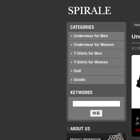
グカート
お問い合わせ
Ho
Un
Underwear for Men
Underwear for Women
並び
T-Shirts for Men
T-Shirts for Women
Golf
Goods
ダ
ボ
14