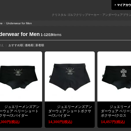
クリスタル ゴルフクリップマーカー・アンダーウェアブラン
me
>
Underwear for Men
derwear for Men
1-12/19
items
替え ：
おすすめ順
│
価格順
│
新着順
ジュエリーメンズアン
ジュエリーメンズアン
ジュエリーメ
ーウェア ベリーショート
ダーウェア ショートボクサ
ダーウェア ベリー
クサー/スパイダー
ー/スパイダー
ボクサー/クロス
,300円(税込)
14,300円(税込)
14,457円(税込)