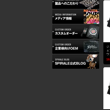
ジ
ェ
ウ
16